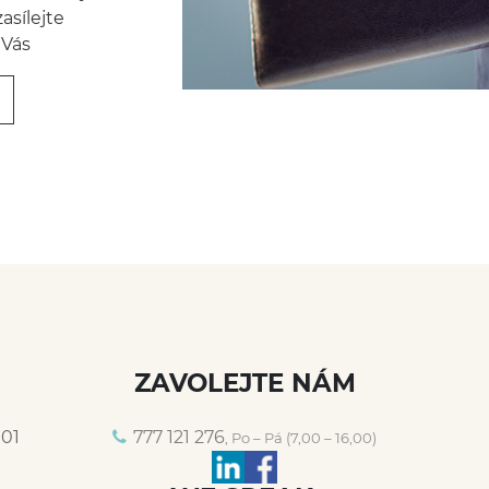
asílejte
 Vás
ZAVOLEJTE NÁM
 01
777 121 276
, Po – Pá (7,00 – 16,00)