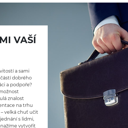
MI VAŠÍ
itostí a sami
částí dobrého
ci a podpoře?
 možnost
ulá znalost
entace na trhu
– velká chuť učit
jednání s lidmi,
 snažíme vytvořit