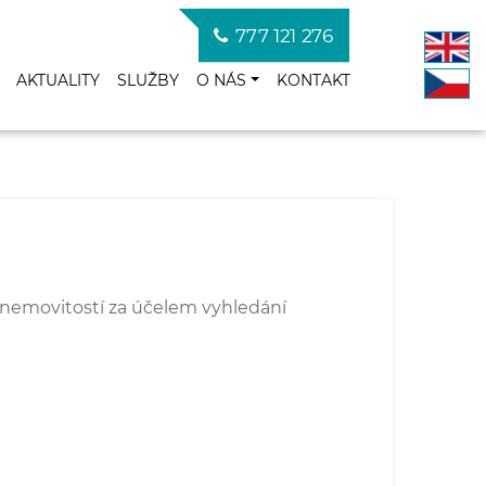
777 121 276
AKTUALITY
SLUŽBY
O NÁS
KONTAKT
ik nemovitostí za účelem vyhledání