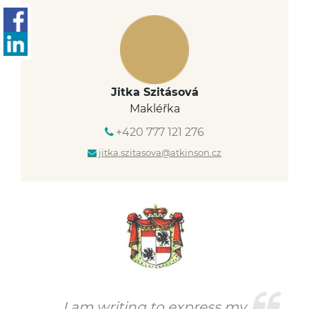
Jitka Szitásová
Makléřka
+420 777 121 276
jitka.szitasova@atkinson.cz
I am writing to express my