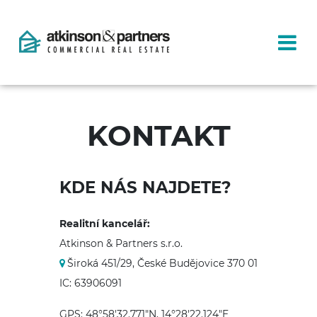
KONTAKT
KDE NÁS NAJDETE?
Realitní kancelář:
Atkinson & Partners s.r.o.
Široká 451/29, České Budějovice 370 01
IC: 63906091
GPS: 48°58'32.771"N, 14°28'22.124"E