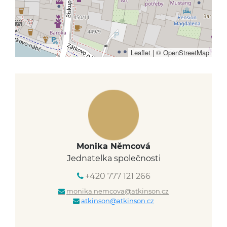
Leaflet
|
©
OpenStreetMap
Monika Němcová
Jednatelka společnosti
+420 777 121 266
monika.nemcova@atkinson.cz
atkinson@atkinson.cz