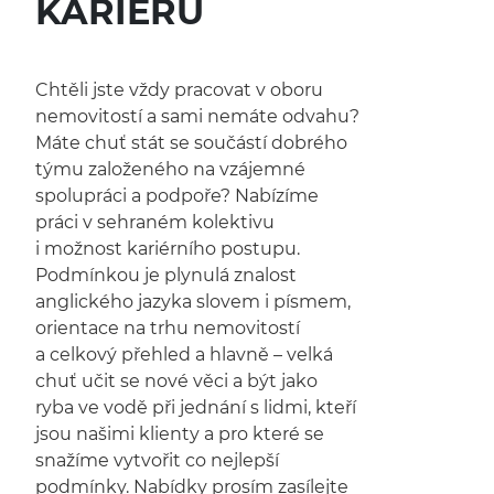
KARIÉRU
Chtěli jste vždy pracovat v oboru
nemovitostí a sami nemáte odvahu?
Máte chuť stát se součástí dobrého
týmu založeného na vzájemné
spolupráci a podpoře? Nabízíme
práci v sehraném kolektivu
i možnost kariérního postupu.
Podmínkou je plynulá znalost
anglického jazyka slovem i písmem,
orientace na trhu nemovitostí
a celkový přehled a hlavně – velká
chuť učit se nové věci a být jako
ryba ve vodě při jednání s lidmi, kteří
jsou našimi klienty a pro které se
snažíme vytvořit co nejlepší
podmínky. Nabídky prosím zasílejte