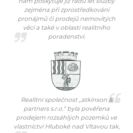
nám poskytuje již řadu let služby
zejména při zprostředkování
pronájmů či prodejů nemovitých
věcí a také v oblasti realitního
poradenství.
Realitní společnost „atkinson &
partners s.r.o.“ byla pověřena
prodejem rozsáhlých pozemků ve
vlastnictví Hluboké nad Vltavou tak,