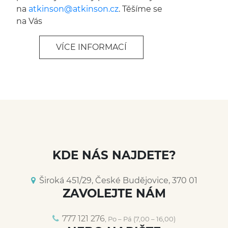
na
atkinson@
atkinson.cz
. Těšíme se
na Vás
VÍCE INFORMACÍ
KDE NÁS NAJDETE?
Široká 451/29, České Budějovice, 370 01
ZAVOLEJTE NÁM
777 121 276
, Po – Pá (7,00 – 16,00)