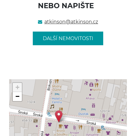
NEBO NAPIŠTE
atkinson@
atkinson.cz
DALŠÍ NEMOVITOSTI
+
−