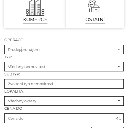
KOMERCE
OSTATNÍ
OPERACE:
Prodej/pronájem
TYP:
Všechny nemovitosti
SUBTYP:
Zvolte si typ nemovitosti
LOKALITA:
Všechny okresy
CENA DO