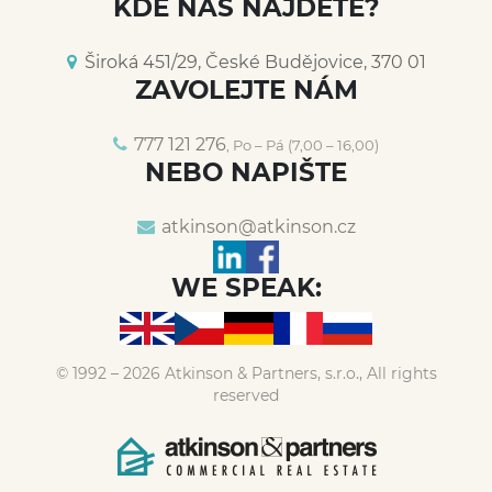
KDE NÁS NAJDETE?
Široká 451/29, České Budějovice, 370 01
ZAVOLEJTE NÁM
777 121 276
, Po – Pá (7,00 – 16,00)
NEBO NAPIŠTE
atkinson@
atkinson.cz
WE SPEAK:
© 1992 – 2026 Atkinson & Partners, s.r.o., All rights
reserved