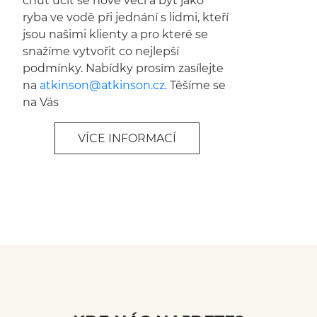
chuť učit se nové věci a být jako
ryba ve vodě při jednání s lidmi, kteří
jsou našimi klienty a pro které se
snažíme vytvořit co nejlepší
podmínky. Nabídky prosím zasílejte
na
atkinson@
atkinson.cz
. Těšíme se
na Vás
VÍCE INFORMACÍ